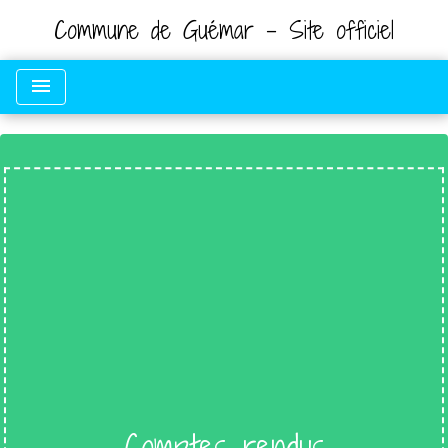
Commune de Guémar - Site officiel
menu
Comptes rendus