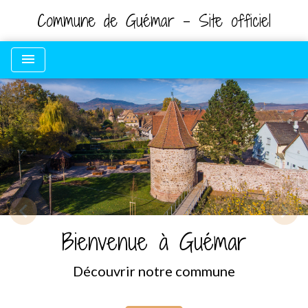
Commune de Guémar - Site officiel
menu
chevron_left
chevron_right
Previous
Nex
Bienvenue à Guémar
Découvrir notre commune