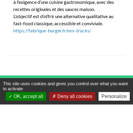
à l’exigence d’une cuisine gastronomique, avec des
recettes originales et des sauces maison.
L’objectif est d’offrir une alternative qualitative au
fast-food classique, accessible et conviviale.
https://fabrique-burger.fr/nos-trucks/
Contacts
This site uses cookies and gives you control over what you want
to activate
Commune de Guémar
OK, accept all
Deny all cookies
Personalize
12 rue Maréchal Lefebvre
68970 Guémar - FRANCE
+33 3 89 71 83 12
Contact par formulaire