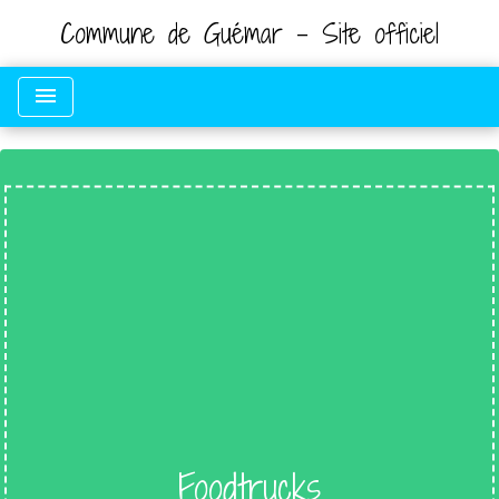
Commune de Guémar - Site officiel
menu
Foodtrucks