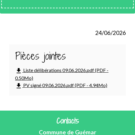
24/06/2026
Pièces jointes
file_download
Liste délibérations 09.06.2026.pdf (PDF -
0.50Mo)
file_download
PV signé 09.06.2026.pdf (PDF - 4.94Mo)
Contacts
Commune de Guémar