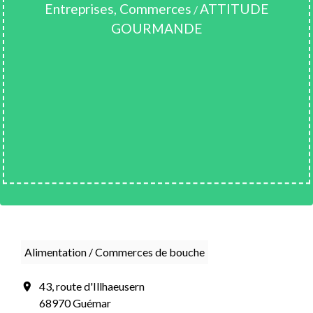
Entreprises, Commerces
ATTITUDE
/
GOURMANDE
Alimentation / Commerces de bouche
43, route d'Illhaeusern
location_on
68970 Guémar