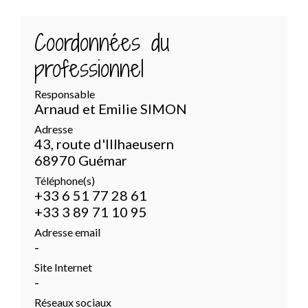
Coordonnées du
professionnel
Responsable
Arnaud et Emilie SIMON
Adresse
43, route d'Illhaeusern
68970 Guémar
Téléphone(s)
+33 6 51 77 28 61
+33 3 89 71 10 95
Adresse email
-
Site Internet
-
Réseaux sociaux